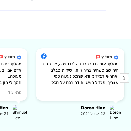
ממליץ
ממליץ
ממליץ. אומנם ההכרות שלנו קצרה, אך תמיד
ממליץ בחום
היה שם כשהיה צריך אותו. שירות סבלני
אדם אמין בע
ואחראי. תמיד מוודא שהכל נעשה כפי
מעולה..
שצריך, מגדיל ראש. תודה רבה על הכל
חסך לי הון ב
הנדרשים לעב
קרא עוד
יחסי אנוש גב
 Hen
Doron Hine
31 מרץ 2021
22 אפריל 2021