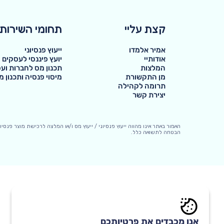
קצת עליי
תחומי השירות
אמיר אלמדו
ייעוץ פנסיוני
אודותיי
יועץ פיננסי לעסקים
המלצות
תכנון מס לחברות וע
מן התקשורת
מיסוי פנסיה ותכנון 
תרומה לקהילה
יצירת קשר
האמור באתר אינו מהווה ייעוץ פנסיוני / ייעוץ מס ו/או המלצה לרכישת מוצר פנסיו
הבטחה לתשואה כלל.
מופעל ע"י
אנו מכבדים את פרטיותכם