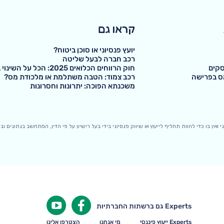
קראו גם
יועץ פנסיוני או סוכן ביטוח?
רכב חברה לבעל שליטה
סקים
חוק הרווחים הכלואים 2025: הכל על השינוי במיסוי
מס בפרישה
רכב צמוד: הטבה משתלמת או מלכודת מס?
משכנתא הפוכה: יתרונות וחסרונות
ני ואין בו כדי להוות תחליף לייעוץ או שיווק פנסיוני בידי בעל רישיון על פי הדין, המתחשב בנתונים
Experts גם ברשתות החברתיות
Experts ייעוץ פיננסי
מי אנחנו
הצטרפו אלינו