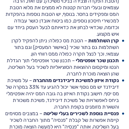
(הטבת הפקדה וצבירה בניכוי משיכה). עם זאת, הרבה
עצמאים ובעלי חברות קטנות לא ממצים את מלוא הטבת
המס ומפקידים בחסר. בנוסף, יש הטבות נוספות בהפקדות
למכשירי חיסכון נוספים, כמו ביטוח אובדן כושר עבודה
וכדומה, שכדאי לבחון את כדאיותם לבעל העסק ביחד עם
איש מקצוע.
קרן השתלמות
– הטבת מס כפולה: ניתן להפקיד לקרן
השתלמות גם בתור שכיר (באישור המעסיק) וגם בתור
עצמאי, וכך לנצל תקרה כפולה ממס רווחי הון.
תכנון שכר אופטימלי
– תכנון שכר אופטימלי תוך הגדלת
הנטו ומיקסום ההוצאות הסוציאליות לשכיר בעל השליטה,
שהן הוצאה מוכרת לחברה.
נקודת איזון למשיכת דיבידנדים מהחברה
– על משיכת
דיבידנד יש מס נוסף אשר יכול להגיע עד 33% במקרה של
מס יסף. חישוב נקודת האיזון בה גובה המס יהיה אופטימלי
ביחס לאפשרויות של משיכת דיבידנד, משיכת משכורת
והשארת מזומנים בקופת החברה.
פנסיית נוספת לשכירים בעלי שליטה
– במצבים מסוימים
קיימת אפשרות של קבלת "פנסיה" מתוך החברה לשכיר
בעל השליטה. אותה "פנסיה" היא למעשה הוצאה מוכרת