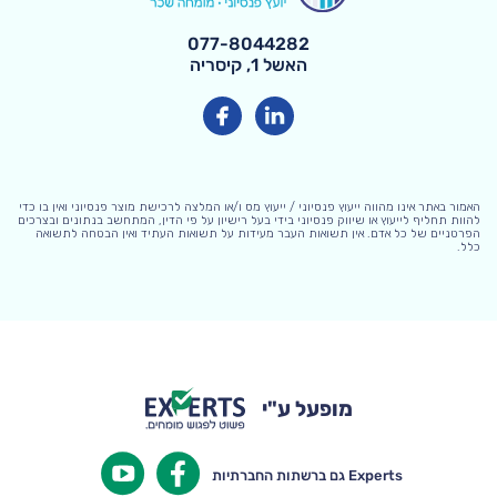
077-8044282
האשל 1, קיסריה
האמור באתר אינו מהווה ייעוץ פנסיוני / ייעוץ מס ו/או המלצה לרכישת מוצר פנסיוני ואין בו כדי
להוות תחליף לייעוץ או שיווק פנסיוני בידי בעל רישיון על פי הדין, המתחשב בנתונים ובצרכים
הפרטניים של כל אדם. אין תשואות העבר מעידות על תשואות העתיד ואין הבטחה לתשואה
כלל.
מופעל ע"י
Experts גם ברשתות החברתיות