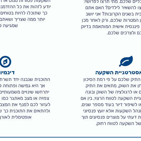
השקעות פטורות ממס או דח
ליים שלכם. מתי תרצו לפרוש?
יודע לזהות את כל ההזדמנו
ו להשאיר לילדים? האם אתם
כך שתוכלו להיות בטוחי
ית בשנים הקרובות? אני יושב
יותר ממה שצריך ושאתם
ן המטרות שלכם, ורק לאחר מכן
שמגיעה ל
 פיננסית אישית המותאמת בדיוק
ם ולצרכים שלכם.
אסטרטגיית השקעה
דינמיו
התיק שלכם על פי רמת הסיכון
התוכנית שנבנה יחד תשרת 
חן את השוק, מתאים את התיק
אך היא גמישה ופתוחה לש
 או לרגולציה של השוק ובונה
יתרחשו שינויים משמעותיים
ית השקעה לטווח הרצוי, בין אם
צפויה או מצב מאתגר כמו פי
ו לשיפור דיור בעוד מספר שנים.
לעזור לכם למנף את המצב 
/מנהל השקעות אלא יועץ פנסיוני
ולהתאים את התוכנית כך 
ות דעתי על מוצרים פנסיונים תוך
אופטימלית לאורך
של השקעה לטווח רחוק.