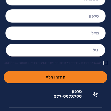
טלפון:
מייל:
גיל:
מאשר/ת קבלת עדכונים פיננסים ומסרים פרסומיים בדוא"ל מאתר אקספרטס.
טלפון
077-9973799