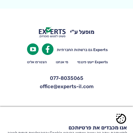
מופעל ע"י
Experts גם ברשתות החברתיות
Experts ייעוץ פיננסי
מי אנחנו
הצטרפו אלינו
077-8035065
office@experts-il.com
© כל הזכויות שמורות ל-Experts |
תקנון אתר ותנאי שימוש
|
הצהרת נגישות
|
אנו מכבדים את פרטיותכם
הצטרפות מומחים
|
הצטרפות לדיוור