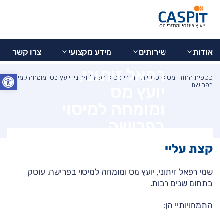
בדיקת
077-
מידע
צרו
9973799
החזר
אודות
שירותים
מקצועי
קשר
מס
אודות
שירותים
מידע מקצועי
צרו קשר
רפאל זיתוני,
פתח סרג
כספית החזרי מס
»
כספית החזרי מס
»
רפאל זיתוני, יועץ מס ומומחה למיסוי
בפרישה
יועץ מס
ומומחה למיסוי
בפרישה
קצת עליי
שמי רפאל זיתוני, יועץ מס ומומחה למיסוי בפרישה, עוסק
בתחום שנים רבות.
התמחויותיי הן: