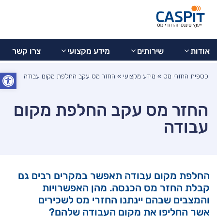
בדיקת
077-
מידע
צרו
9973799
החזר
אודות
שירותים
מקצועי
קשר
מס
אודות
שירותים
מידע מקצועי
צרו קשר
פתח סרג
כספית החזרי מס
»
מידע מקצועי
»
החזר מס עקב החלפת מקום עבודה
החזר מס עקב החלפת מקום
עבודה
החלפת מקום עבודה תאפשר במקרים רבים גם
קבלת החזר מס הכנסה. מהן האפשרויות
והמצבים שבהם יינתנו החזרי מס לשכירים
אשר החליפו את מקום העבודה שלהם?