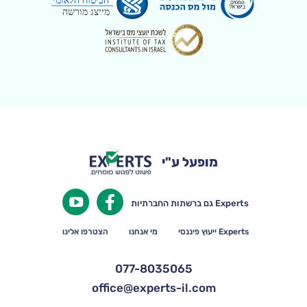
מופעל ע"י
Experts גם ברשתות החברתיות
Experts ייעוץ פיננסי
מי אנחנו
הצטרפו אלינו
077-8035065
office@experts-il.com