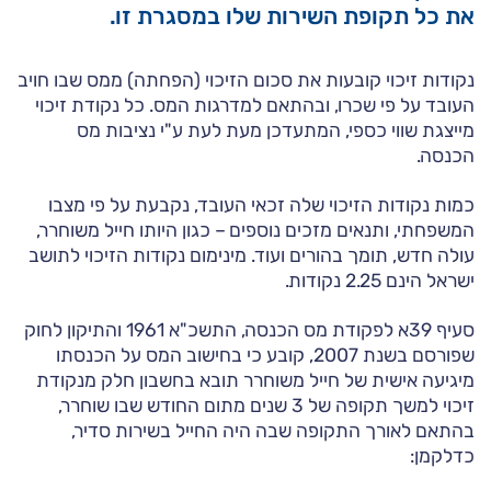
את כל תקופת השירות שלו במסגרת זו.
נקודות זיכוי קובעות את סכום הזיכוי (הפחתה) ממס שבו חויב
העובד על פי שכרו, ובהתאם למדרגות המס. כל נקודת זיכוי
מייצגת שווי כספי, המתעדכן מעת לעת ע"י נציבות מס
הכנסה.
כמות נקודות הזיכוי שלה זכאי העובד, נקבעת על פי מצבו
המשפחתי, ותנאים מזכים נוספים – כגון היותו חייל משוחרר,
עולה חדש, תומך בהורים ועוד. מינימום נקודות הזיכוי לתושב
ישראל הינם 2.25 נקודות.
סעיף 39א לפקודת מס הכנסה, התשכ"א 1961 והתיקון לחוק
שפורסם בשנת 2007, קובע כי בחישוב המס על הכנסתו
מיגיעה אישית של חייל משוחרר תובא בחשבון חלק מנקודת
זיכוי למשך תקופה של 3 שנים מתום החודש שבו שוחרר,
בהתאם לאורך התקופה שבה היה החייל בשירות סדיר,
כדלקמן: