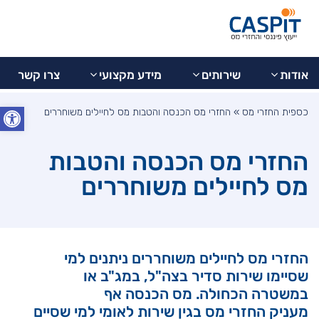
בדיקת
077-
מידע
צרו
9973799
החזר
אודות
שירותים
מקצועי
קשר
מס
אודות
שירותים
מידע מקצועי
צרו קשר
פתח סרג
כספית החזרי מס
»
החזרי מס הכנסה והטבות מס לחיילים משוחררים
החזרי מס הכנסה והטבות
מס לחיילים משוחררים
החזרי מס לחיילים משוחררים ניתנים למי
שסיימו שירות סדיר בצה"ל, במג"ב או
במשטרה הכחולה. מס הכנסה אף
מעניק החזרי מס בגין שירות לאומי למי שסיים