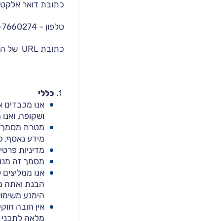
כתובת דואר אלקטרוני – pit.org
טלפון – 09-7660274
כתובת URL של האתר – https://finance.experts-il.com/caspit
כללי
אנו מכבדים א
ושקופה, ואנו 
מטרת מסמך זה
מידע נאסף, כי
מדיניות פרטיות זו מותאמ
מסמך זה מנוס
אנו ממליצים 
הבנת ואתה מס
הימנע משימו
אין חובה חוק
מלאה לתכני ה