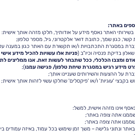
ספים באתר:
שירותי האתר נאסף מידע על אודותיך, חלקו מזהה אותך אישית:
 קשר, כגון שמך, כתובת דואר אלקטרוני, גיל, מספר טלפון;
רת במסגרת התכתבויות ו/או תקשורת עם האתר כגון במענה על 
אלון בדיקת פנסיה וכיו"ב (
פניות אלו עשויות להכיל מידע אישי 
אדם ומצבו הכלכלי, ככל שתבחר לעשות זאת. אנו ממליצים לת
רט מידע רגיש במסגרת שיחת טלפון/ פגישה עמנו
);
רת על ההצעות והשירותים שעניינו אותך;
 בקבצי 'עוגיות' ו/או 'פיקסלים' שחלקו עשוי לזהות אותך אישית;
סף אינו מזהה אישית, למשל:
שממנו אתה צופה באתר;
שממנו אתה צופה באתר;
באתר ונתוני גלישה – משך זמן שימוש בכל עמוד, באיזה עמודים בי