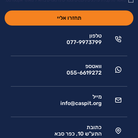
מאשר/ת קבלת עדכונים פיננסים ומסרים פרסומיים בדוא"ל מאתר אקספרטס.
טלפון
077-9973799
וואטספ
055-6619272
מייל
info@caspit.org
כתובת
התע"ש 10, כפר סבא