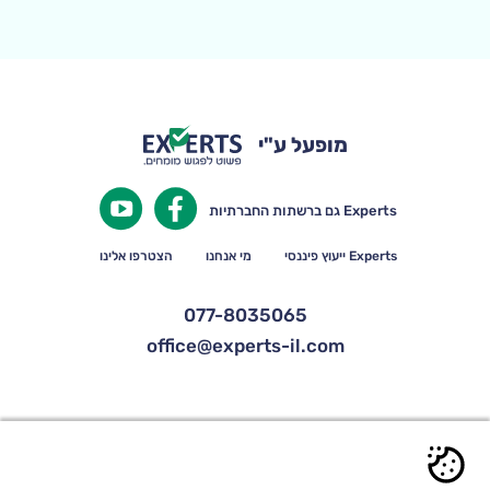
מופעל ע"י
Experts גם ברשתות החברתיות
Experts ייעוץ פיננסי
מי אנחנו
הצטרפו אלינו
077-8035065
office@experts-il.com
© כל הזכויות שמורות ל-Experts |
תקנון אתר ותנאי שימוש
|
הצהרת נגישות
|