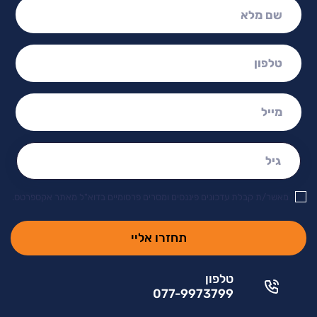
טלפון:
מייל:
גיל:
מאשר/ת קבלת עדכונים פיננסים ומסרים פרסומיים בדוא"ל מאתר אקספרטס.
טלפון
077-9973799