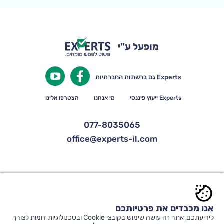
מופעל ע"י
Experts גם ברשתות החברתיות
Experts ייעוץ פיננסי
מי אנחנו
הצטרפו אלינו
077-8035065
office@experts-il.com
© כל הזכויות שמורות ל-Experts |
תקנון אתר ותנאי שימוש
|
הצהרת נגישות
|
אנו מכבדים את פרטיותכם
הצטרפות מומחים
|
הצטרפות לדיוור
לידיעתכם, אתר זה עושה שימוש בקובצי Cookie ובטכנולוגיות דומות לצורך