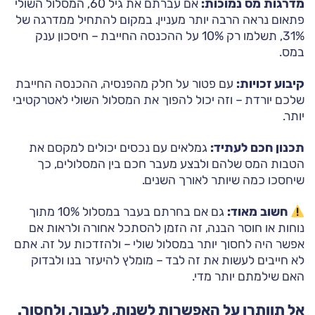
מדרגות מס נמוכות:
אם עברתם את גיל 60, המסלול השולי
פתאום נראה הרבה יותר מעניין. במקום להתחיל ממדרגה של
31%, תשלמו רק 10% על ההכנסה החייבת – חיסכון ענק
במס.
קיבוע זכויות:
עם פטור על חלק מהפנסיה, ההכנסה החייבת
שלכם יורדת – וזה יכול להפוך את המסלול השולי לאטרקטיבי
יותר.
תכנון חכם לעתיד:
גמלאים עם נכסים יכולים למקסם את
הטבות המס שלהם ולבצע מעבר חכם בין המסלולים, כך
שיחסכו כמה שיותר לאורך השנים.
חשוב מאוד:
גם אם בחרתם בעבר במסלול 10% מתוך
נוחות או חוסר הבנה, זה הזמן להסתכל אחורה ולראות אם
אפשר היה לחסוך יותר במסלול שולי – ולהזדכות על זה. אתם
לא חייבים לעשות את זה לבד – מומלץ להיעזר בנו ולבדוק
האם שילמתם יותר מדי.
אל תוותרו על האפשרות לשנות, לעבור, ולחסוך.