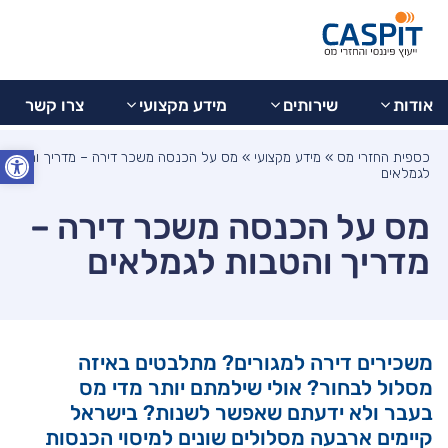
בדיקת
077-
מידע
צרו
9973799
החזר
אודות
שירותים
מקצועי
קשר
מס
אודות
שירותים
מידע מקצועי
צרו קשר
פתח סרג
כספית החזרי מס
»
מידע מקצועי
»
מס על הכנסה משכר דירה – מדריך והטבות
לגמלאים
מס על הכנסה משכר דירה –
מדריך והטבות לגמלאים
משכירים דירה למגורים? מתלבטים באיזה
מסלול לבחור? אולי שילמתם יותר מדי מס
בעבר ולא ידעתם שאפשר לשנות? בישראל
קיימים ארבעה מסלולים שונים למיסוי הכנסות