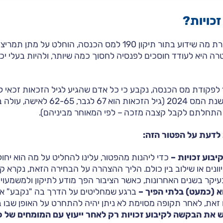
זכויות?
בשנת 2012, במסגרת מה שידוע בתור תיקון 190 למס הכנסה, הוחל
ה היא לעודד חוסכים לפנסיה לחסוך כמה שיותר, ולהיות בעלי י
במסגרת תיקון 190 לפקודת מס הכנסה, נקבע כי כל אדם שהגיע לגיל הזכאות זכא
₪882,648, נכון לשנת המס 2024 (גיל הזכאו
 התחלתם לקבל קצבה מזכה – לפי המאוחר מביניהם).
לדעת על הפטור הזה:
בוע זכויות –
כדי ליהנות מהפטור, עלינו להחליט על מה הוא יחו
וונים או שילוב בין כולם. הליך ההצהרה על הבחירה הזאת, נקרא קיב
יקר בשנים האחרונות, כאשר הציבור הפך מודע לתיקון ולמשמעויות
וא (כמעט) בלתי הפיך –
ברגע שמחליטים על הדרך בה "נקבע" את 
 זאת, לאחר תקופה מסוימת לא ניתן יהיה להתחרט על האופן שבו בח
 את הבקשה לקיבוע זכויות רק לאחר ייעוץ עם המומחים של כס