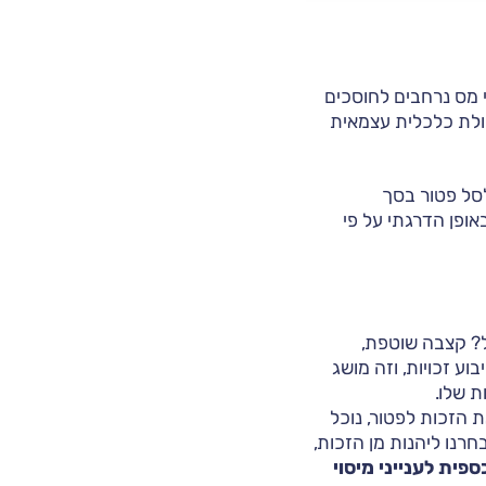
ט על מתן תמריצי מס נרחבים לחוסכים
כולת כלכלית עצמאית
י לסל פטור בסך
ת הוא 67 לגבר, 62-65 לאישה, עולה באופן הדרגתי על פי
ל? קצבה שוטפת,
וע זכויות, וזה מושג
 שלו.
הזכות לפטור, נוכל
רנו ליהנות מן הזכות,
פית לענייני מיסוי