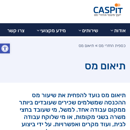
בדיקת
077-
מידע
צרו
9973799
החזר
אודות
שירותים
מקצועי
קשר
מס
אודות
שירותים
מידע מקצועי
צרו קשר
פתח סרג
כספית החזרי מס
»
תיאום מס
תיאום מס
תיאום מס נועד להפחית את שיעור מס
ההכנסה שמשלמים שכירים שעובדים ביותר
ממקום עבודה אחד. למשל, מי שעובד בחצי
משרה בשני מקומות, או מי שלוקח עבודה
לבית, ועוד מקרים ואפשרויות. על ידי ביצוע