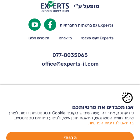
מופעל ע"י
Experts גם ברשתות החברתיות
Experts ייעוץ פיננסי
מי אנחנו
הצטרפו אלינו
077-8035065
office@experts-il.com
© כל הזכויות שמורות ל-Experts |
תקנון אתר ותנאי שימוש
|
הצהרת נגישות
|
אנו מכבדים את פרטיותכם
הצטרפות מומחים
|
הצטרפות לדיוור
לידיעתכם, אתר זה עושה שימוש בקובצי Cookie ובטכנולוגיות דומות לצורך
שיפור חוויית המשתמש, התאמת תוכן אישי, ולביצוע ניתוחים סטטיסטיים,
בהתאם למדיניות הפרטיות
הבנתי