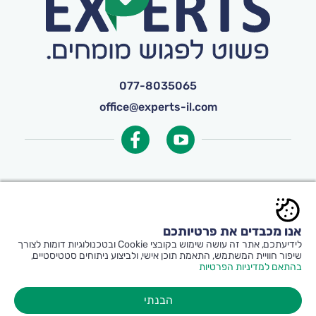
077-8035065
office@experts-il.com
© כל הזכויות שמורות ל-
Experts
אנו מכבדים את פרטיותכם
תקנון אתר ותנאי שימוש
|
הצהרת נגישות
|
לידיעתכם, אתר זה עושה שימוש בקובצי Cookie ובטכנולוגיות דומות לצורך
הצטרפות יועצים
שיפור חוויית המשתמש, התאמת תוכן אישי, ולביצוע ניתוחים סטטיסטיים,
בהתאם למדיניות הפרטיות
הבנתי