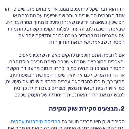
חזון הוא דבר שקל להתעלם ממנו, אך מומחים מדגישים כי זהו
אחד הגורמים החשובים ביותר שמשפיעים על ההצלחה או
הכישלון. כשאנחנו יודעים שאנחנו פועלים מתוך מטרה ברורה,
שבאמת חשובה לנו, זה עוזר לצלוח תקופות קשות, להתמודד
עם אתגרים וגם להגדיר בצורה נכונה ומדויקת יותר את
המטרות שבאמת ישרתו את החזון הזה.
אם לדוגמה אתם חולמים להקים מאפייה שתכין מאפים
ומאכלים מסורתיים שסבתא שלכם הייתה מכינה בילדותכם,
המטרה המרכזית תהיה כמובן להרוויח טוב מהעבודה הקשה,
אך החזון המרכזי כנראה יהיה שימור המורשת המשפחתית.
מתוך כך, תוכלו להגדיר גם ערכים מרכזיים שילוו את העשייה,
כמו אווירה ביתית, אירוח מצוין ומוצרים בעבודת יד. כך ניתן
לגבש גם את הרוח האותנטית הייחודית של העסק שלכם.
2. מבצעים סקירת שוק מקיפה
סקירת שוק היא מרכיב חשוב גם
בבדיקת היתכנות עסקית
וגם בגיבוש האסטרטגיה העסקית. סקירה כזאת מנתחת את