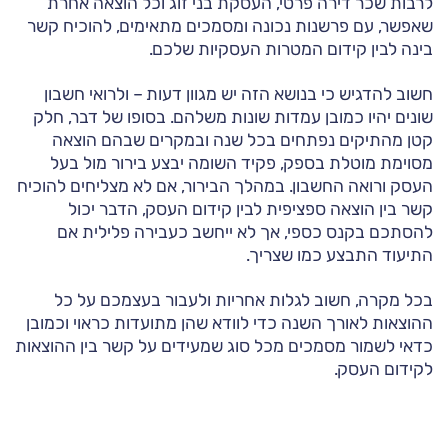
לרבות שכר דירה פרטי, העסקת בני זוג וכל הוצאה אחרת
שאפשר, עם פרשנות נכונה ומסמכים מתאימים, להוכיח קשר
בינה לבין קידום המטרות העסקיות שלכם.
חשוב להדגיש כי בנושא הזה יש מגוון דעות – ולרואי חשבון
שונים יהיו כמובן עמדות שונות משלהם. בסופו של דבר, חלק
קטן מהתיקים נפתחים בכל שנה ובמקרים שבהם הוצאה
מסוימת מוטלת בספק, פקיד השומה יבצע בירור מול בעל
העסק ורואה החשבון. במהלך הבירור, אם לא מצליחים להוכיח
קשר בין הוצאה ספציפית לבין קידום העסק, הדבר יכול
להסתכם בקנס כספי, אך לא ייחשב כעבירה פלילית אם
התיעוד התבצע כמו שצריך.
בכל מקרה, חשוב לגלות אחריות ולעבור בעצמכם על כל
ההוצאות לאורך השנה כדי לוודא שהן מתועדות כראוי וכמובן
כדאי לשמור מסמכים מכל סוג שמעידים על קשר בין ההוצאות
לקידום העסק.