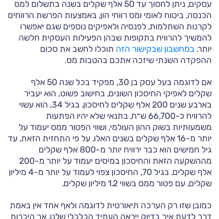
עסקים, ניתן לחסוך עד 50 אלף שקלים בשנה בתשלום למס
הכנסה, ביטוח לאומי ומס רווחי הון, באמצעות הפרשת הרווחים
לקרנות השתלמות, לפנסיה ולאפיקים נוספים שגם יאפשרו
להמשיך להרוויח בתקופות שבהן הפעילות העסקית חלשה
יותר.
במחשבון שבקישור הזה
תוכלו לחשב את סכום
ההפקדה השנתי שיזכה אתכם בהטבות מס.
אם לדוגמה בעל עסק בן 30, מפקיד בכל שנה 50 אלף
שקלים לאפיקי החיסכון השונים, בחישוב פשוט, הוא יעביר
בארבע שנים 200 אלף שקלים לחיסכון. בגיל 34, הוא עשוי
להרוויח כ-66,700 ש״ח, בתנאי שלא יהיו הפתעות
משמעותיות בשוק ההון העולמי, ושווי הפטור ממס יעמוד על
יותר מ-16 אלף שקלים בשנים האלו. על פי התחזית הזאת, עד
גיל חמישים הוא כבר ירוויח יותר מ-800 אלף שקלים
מההשקעה הזאת והחיסכון במיסים יעמוד על יותר מ-200
אלף שקלים. בגיל 70, החיסכון צפוי לעמוד על יותר מ-4 מיליון
שקלים, עם פטור ממס בשווי 1.2 מיליון שקלים.
כמובן שזו רק הערכה תיאורטית לדוגמה ולאף אחד אין באמת
דרך לדעת איך בדיוק ייראה העתיד הכלכלי שלנו, אך היכרות