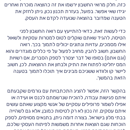
כזה, חלק מרואי החשבון ירשמו את זה כהוצאה מוכרת ואחרים
יגידו שאי אפשר. בפועל, בעזרת תכנון נכון, ניתן לחזק את
הטענה שמדובר בהוצאה שנועדה לקדם את העסק.
כדי לעשות זאת, כדאי להתייעץ עם רואה החשבון לפני
הטיסה, להגיד שאתם שוקלים לטוס למטרות עסקיות ולשאול
אילו מסמכים, עדויות ונתונים יכולים לתמוך בכך. רואה
החשבון, חשוב להבין, מחויב לפעול על פי כללים מוגדרים והוא
(וגם אתם) בסופו של דבר יצטרך לספק הסברים, אם רשויות
המס יחליטו לפתוח את התיק ולבחון את ההוצאות. לכן, חשוב
ליישר קו ולוודא ששניכם מבינים איך תוכלו לתמוך בטענה
הזאת בהמשך.
בהקשר הזה, אפשר להציג התכתבויות עם גורמים שקבעתם
איתם פגישות עבודה, להוכיח שנרשמתם לכנס או ועידה או
אפילו לשמור פרופילים עסקיים של אנשי מקצוע שאתם עושים
איתם עסקים. זה נכון לא רק לטיסות כמובן, אלא גם לשהייה
בבתי מלון בישראל. בצורה דומה ניתן, בתנאים מסוימים, לספק
הוכחות שגם הוצאות אחרות משמשות לפיתוח העסקי שלכם,