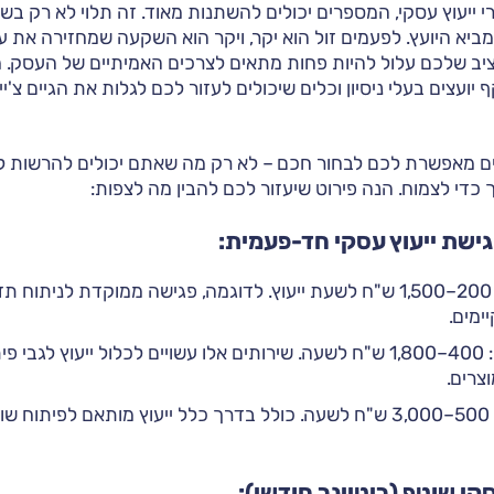
 ייעוץ עסקי, המספרים יכולים להשתנות מאוד. זה תלוי לא רק בש
שמביא היועץ. לפעמים זול הוא יקר, ויקר הוא השקעה שמחזירה את 
ב שלכם עלול להיות פחות מתאים לצרכים האמיתיים של העסק. מ
 יועצים בעלי ניסיון וכלים שיכולים לעזור לכם לגלות את הגיים צ'
ים מאפשרת לכם לבחור חכם – לא רק מה שאתם יכולים להרשות 
די לצמוח. הנה פירוט שיעזור לכם להבין מה לצפות:
ישת ייעוץ עסקי חד-פעמית:
לעסקים קטנים: 200–1,500 ש"ח לשעת ייעוץ. לדוגמה, פגישה ממוקדת לני
ימים.
לעסקים בינוניים: 400–1,800 ש"ח לשעה. שירותים אלו עשויים לכלול ייעו
צרים.
לעסקים גדולים: 500–3,000 ש"ח לשעה. כולל בדרך כלל ייעוץ מותאם לפי
קי שוטף (ריטיינר חודשי):