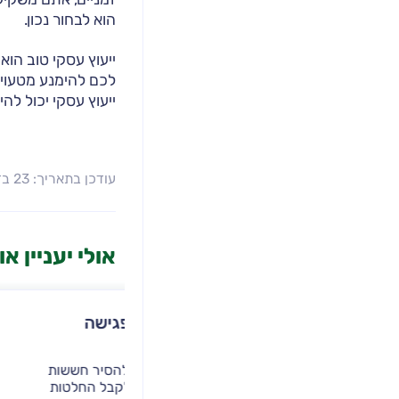
הוא לבחור נכון.
ייעוץ עסקי טוב הוא
לכם להימנע מטעויו
ייעוץ עסקי יכול ל
עודכן בתאריך: 23 בדצמבר 2024
אולי יעניין א
ייעוץ פיננסי לעסקים: פגישה
המדריך לחב
ממוקדת עם מומחים
חברת ארנק
אמיר אלמדו
ייעוץ פיננסי לעסקים יעזור להסיר חששות
וסימני שאלה ויאפשר לכם לקבל החלטות
בחירת מבנה 