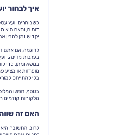
איך לבחור יו
כשבוחרים יועץ עסק
דומים, והאם הוא מב
יקדיש זמן להבין א
לדוגמה, אם אתם זקו
בערבות מדינה. יוע
במשא ומתן, כדי לו
מופרזות או מציע פת
בלי להתייחס למור
בנוסף, חפשו המלצות
מלקוחות קודמים ה
האם זה שוו
לרוב, התשובה היא 
זמניים, אתם משקיע