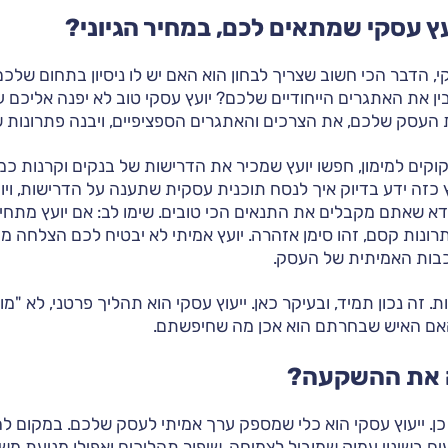
עץ עסקי שמתאים לכם, במחיר הגיוני?
י, הדבר הכי חשוב שצריך לבחון הוא האם יש לו ניסיון בתחום של
ין את האתגרים הייחודיים שלכם? יועץ עסקי טוב לא יפנה אליכם ע
ת העסק שלכם, את הצרכים והאתגרים הספציפיים, ויבנה פתרונות 
קים למימון, חפשו יועץ שמכיר את הדרישות של בנקים וקרנות כמו ק
ץ כזה ידע בדיוק איך לנסח תוכנית עסקית שתענה על הדרישות, ויו
ודא שאתם מקבלים את התנאים הכי טובים. שימו לב: אם יועץ מתח
רונות קסם, זהו סימן אזהרה. יועץ אמיתי לא יבטיח לכם הצלחה מי
כבות האמיתית של העסק.
. זה נכון תמיד, ובעיקר כאן. ייעוץ עסקי הוא תהליך פרטני, לא "מו
אם האיש שבחרתם הוא אכן מה שחיפשתם.
ה את ההשקעה?
כן. ייעוץ עסקי הוא כלי שמספק ערך אמיתי לעסק שלכם. במקום לה
ים בשינוי עמוק שמוביל לצמיחה, שיפור תהליכים ואפילו מניעת מ