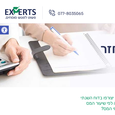
077-8035065
פתח סרג
זר
צורפו בדוח השנתי
לפי שיעור המס
י המס?